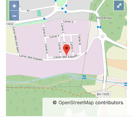
+
⤢
−
©
OpenStreetMap
contributors.