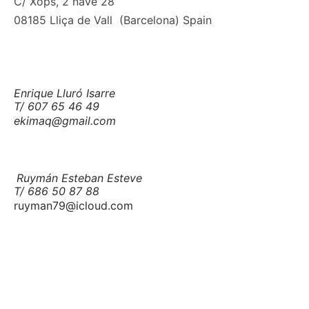
C/ Xops, 2 nave 28
08185 Lliça de Vall (Barcelona) Spain
Enrique Lluró Isarre
T/ 607 65 46 49
ekimaq@gmail.com
Ruymán Esteban Esteve
T/ 686 50 87 88
ruyman79@icloud.com